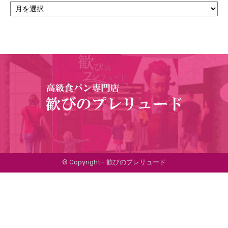
ー
カ
イ
ブ
© Copyright - 歓びのプレリュード